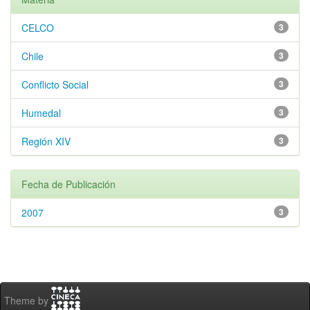
CELCO
3
Chile
3
Conflicto Social
3
Humedal
3
Región XIV
3
Fecha de Publicación
2007
3
Theme by