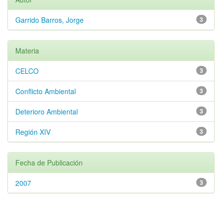
Garrido Barros, Jorge
3
Materia
CELCO
3
Conflicto Ambiental
3
Deterioro Ambiental
3
Región XIV
3
Fecha de Publicación
2007
3