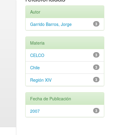
Autor
Garrido Barros, Jorge
3
Materia
CELCO
3
Chile
3
Región XIV
3
Fecha de Publicación
2007
3