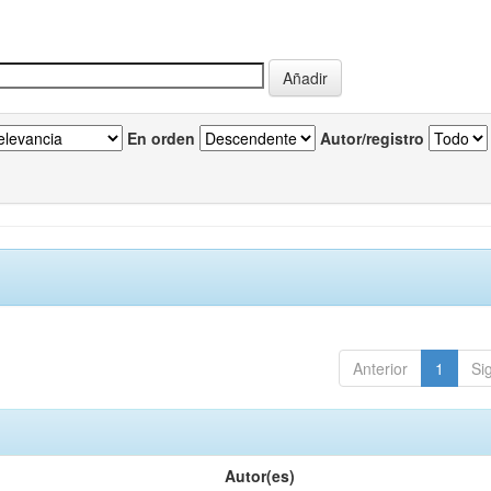
En orden
Autor/registro
Anterior
1
Si
Autor(es)