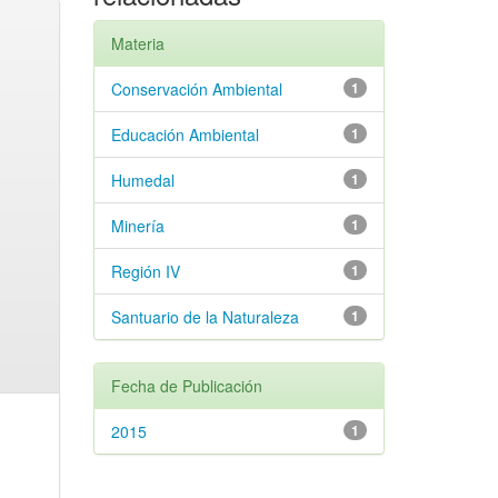
Materia
Conservación Ambiental
1
Educación Ambiental
1
Humedal
1
Minería
1
Región IV
1
Santuario de la Naturaleza
1
Fecha de Publicación
2015
1