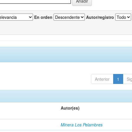
En orden
Autor/registro
Anterior
1
Si
Autor(es)
Minera Los Pelambres