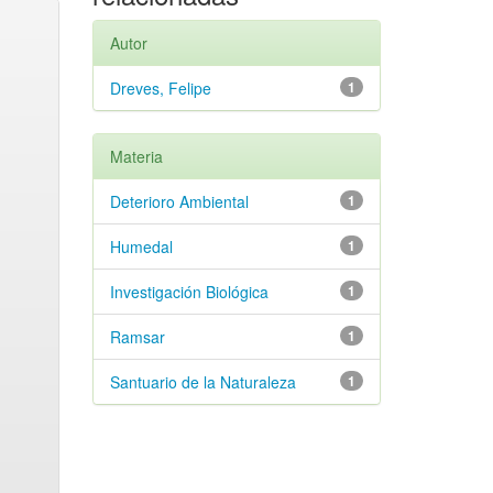
Autor
Dreves, Felipe
1
Materia
Deterioro Ambiental
1
Humedal
1
Investigación Biológica
1
Ramsar
1
Santuario de la Naturaleza
1