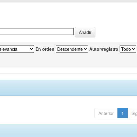
En orden
Autor/registro
Anterior
1
Si