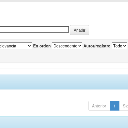
En orden
Autor/registro
Anterior
1
Si