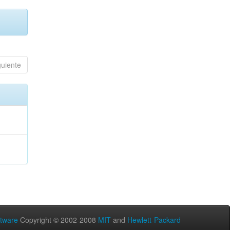
guiente
tware
Copyright © 2002-2008
MIT
and
Hewlett-Packard