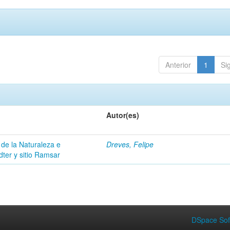
Anterior
1
Si
Autor(es)
 de la Naturaleza e
Dreves, Felipe
dter y sitio Ramsar
DSpace Sof