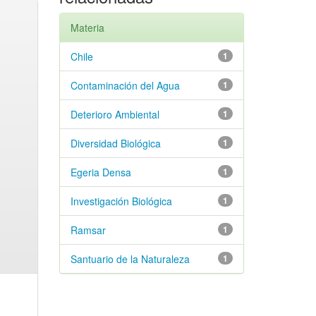
Materia
Chile
1
Contaminación del Agua
1
Deterioro Ambiental
1
Diversidad Biológica
1
Egeria Densa
1
Investigación Biológica
1
Ramsar
1
Santuario de la Naturaleza
1