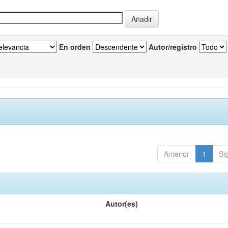
En orden
Autor/registro
Anterior
1
Si
Autor(es)