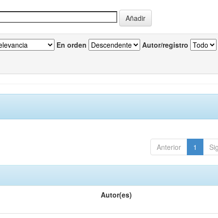
En orden
Autor/registro
Anterior
1
Si
Autor(es)