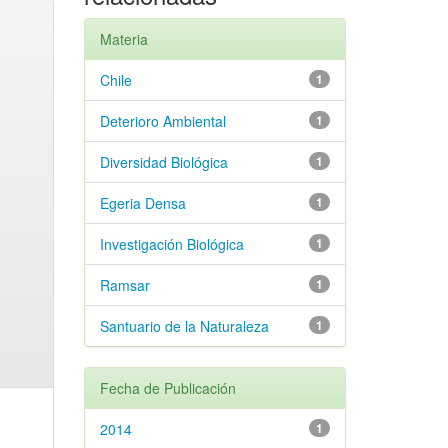
Materia
Chile
1
Deterioro Ambiental
1
Diversidad Biológica
1
Egeria Densa
1
Investigación Biológica
1
Ramsar
1
Santuario de la Naturaleza
1
Fecha de Publicación
2014
1