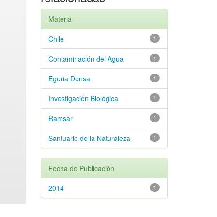
Materia
Chile
1
Contaminación del Agua
1
Egeria Densa
1
Investigación Biológica
1
Ramsar
1
Santuario de la Naturaleza
1
Fecha de Publicación
2014
1