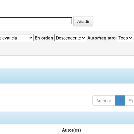
En orden
Autor/registro
Anterior
1
Si
Autor(es)