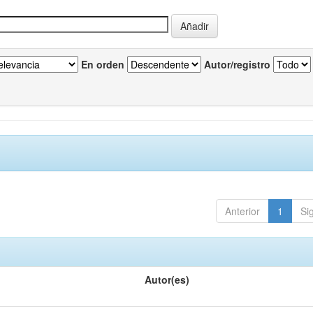
En orden
Autor/registro
Anterior
1
Si
Autor(es)