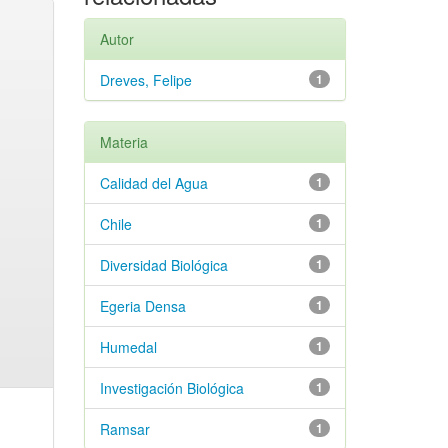
Autor
Dreves, Felipe
1
Materia
Calidad del Agua
1
Chile
1
Diversidad Biológica
1
Egeria Densa
1
Humedal
1
Investigación Biológica
1
Ramsar
1