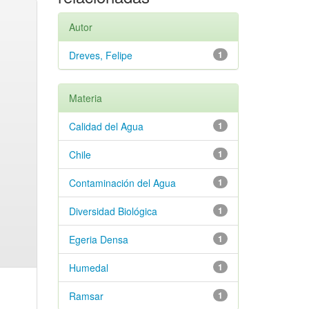
Autor
Dreves, Felipe
1
Materia
Calidad del Agua
1
Chile
1
Contaminación del Agua
1
Diversidad Biológica
1
Egeria Densa
1
Humedal
1
Ramsar
1