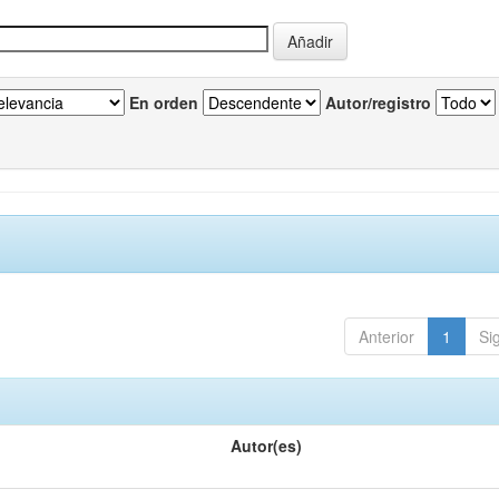
En orden
Autor/registro
Anterior
1
Si
Autor(es)