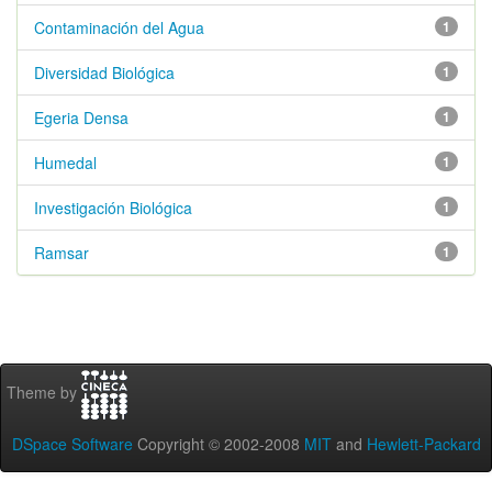
Contaminación del Agua
1
Diversidad Biológica
1
Egeria Densa
1
Humedal
1
Investigación Biológica
1
Ramsar
1
Theme by
DSpace Software
Copyright © 2002-2008
MIT
and
Hewlett-Packard