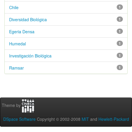
Chile
1
Diversidad Biológica
1
Egeria Densa
1
Humedal
1
Investigación Biológica
1
Ramsar
1
Theme by
DSpace Software
Copyright © 2002-2008
MIT
and
Hewlett-Packard