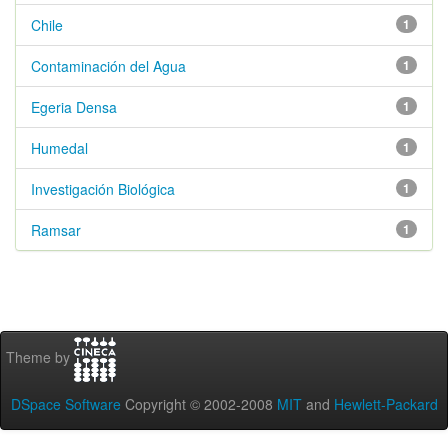
Chile
1
Contaminación del Agua
1
Egeria Densa
1
Humedal
1
Investigación Biológica
1
Ramsar
1
Theme by
DSpace Software
Copyright © 2002-2008
MIT
and
Hewlett-Packard