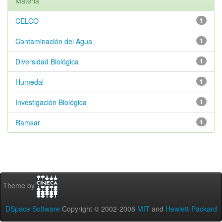
Materia
CELCO
1
Contaminación del Agua
1
Diversidad Biológica
1
Humedal
1
Investigación Biológica
1
Ramsar
1
Theme by
DSpace Software
Copyright © 2002-2008
MIT
and
Hewlett-Packard