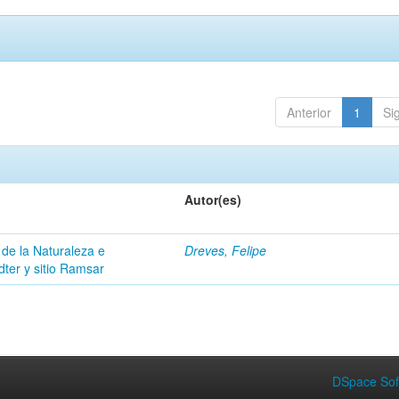
Anterior
1
Si
Autor(es)
 de la Naturaleza e
Dreves, Felipe
dter y sitio Ramsar
DSpace Sof