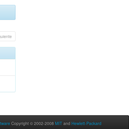
guiente
tware
Copyright © 2002-2008
MIT
and
Hewlett-Packard