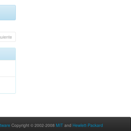
guiente
tware
Copyright © 2002-2008
MIT
and
Hewlett-Packard