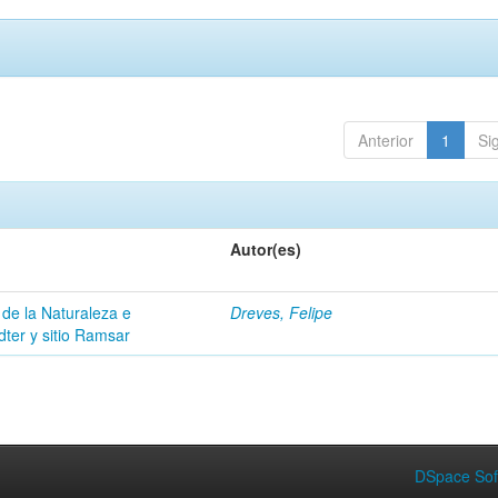
Anterior
1
Si
Autor(es)
 de la Naturaleza e
Dreves, Felipe
dter y sitio Ramsar
DSpace Sof