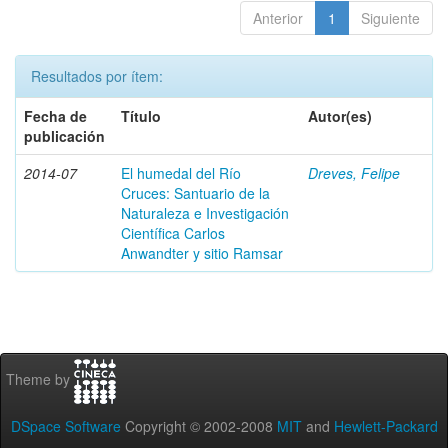
Anterior
1
Siguiente
Resultados por ítem:
Fecha de
Título
Autor(es)
publicación
2014-07
El humedal del Río
Dreves, Felipe
Cruces: Santuario de la
Naturaleza e Investigación
Científica Carlos
Anwandter y sitio Ramsar
Theme by
DSpace Software
Copyright © 2002-2008
MIT
and
Hewlett-Packard