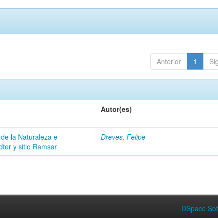
Anterior
1
Si
Autor(es)
 de la Naturaleza e
Dreves, Felipe
dter y sitio Ramsar
DSpace Sof