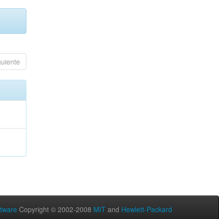
guiente
tware
Copyright © 2002-2008
MIT
and
Hewlett-Packard