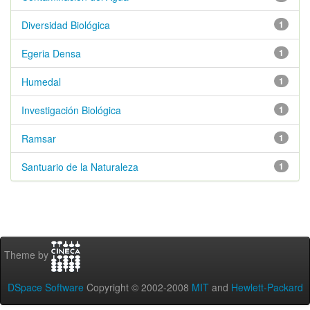
Diversidad Biológica
1
Egeria Densa
1
Humedal
1
Investigación Biológica
1
Ramsar
1
Santuario de la Naturaleza
1
Theme by
DSpace Software
Copyright © 2002-2008
MIT
and
Hewlett-Packard