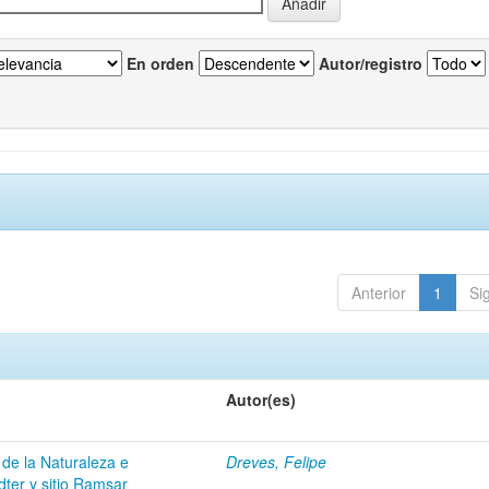
En orden
Autor/registro
Anterior
1
Si
Autor(es)
 de la Naturaleza e
Dreves, Felipe
dter y sitio Ramsar