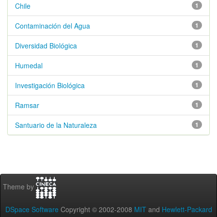
Chile
1
Contaminación del Agua
1
Diversidad Biológica
1
Humedal
1
Investigación Biológica
1
Ramsar
1
Santuario de la Naturaleza
1
Theme by
DSpace Software
Copyright © 2002-2008
MIT
and
Hewlett-Packard