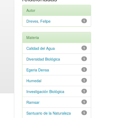
Autor
Dreves, Felipe
1
Materia
Calidad del Agua
1
Diversidad Biológica
1
Egeria Densa
1
Humedal
1
Investigación Biológica
1
Ramsar
1
Santuario de la Naturaleza
1