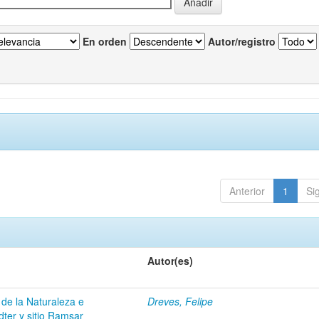
En orden
Autor/registro
Anterior
1
Si
Autor(es)
 de la Naturaleza e
Dreves, Felipe
dter y sitio Ramsar