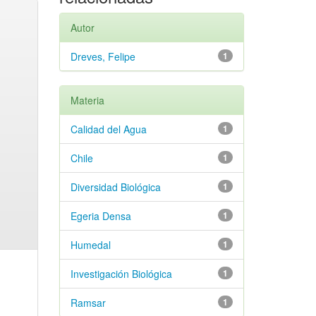
Autor
Dreves, Felipe
1
Materia
Calidad del Agua
1
Chile
1
Diversidad Biológica
1
Egeria Densa
1
Humedal
1
Investigación Biológica
1
Ramsar
1