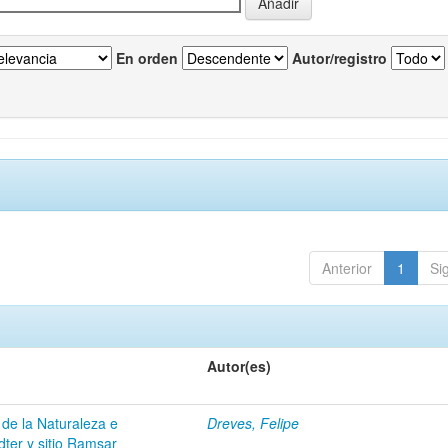
En orden
Autor/registro
Anterior
1
Si
Autor(es)
 de la Naturaleza e
Dreves, Felipe
dter y sitio Ramsar