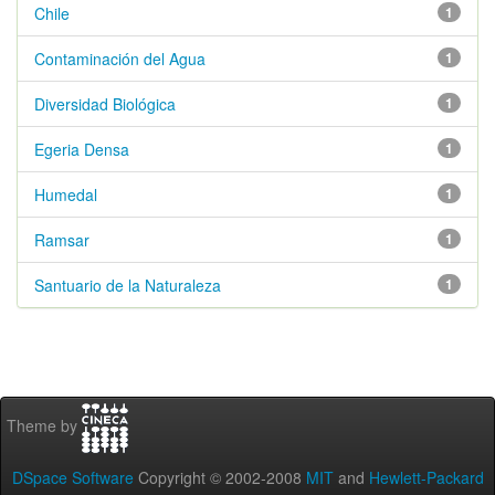
Chile
1
Contaminación del Agua
1
Diversidad Biológica
1
Egeria Densa
1
Humedal
1
Ramsar
1
Santuario de la Naturaleza
1
Theme by
DSpace Software
Copyright © 2002-2008
MIT
and
Hewlett-Packard