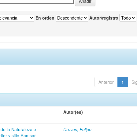
En orden
Autor/registro
Anterior
1
Si
Autor(es)
 de la Naturaleza e
Dreves, Felipe
dter y sitio Ramsar