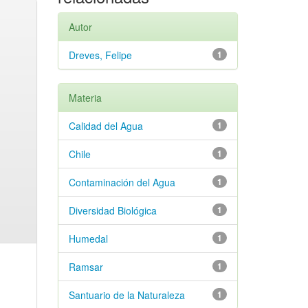
Autor
Dreves, Felipe
1
Materia
Calidad del Agua
1
Chile
1
Contaminación del Agua
1
Diversidad Biológica
1
Humedal
1
Ramsar
1
Santuario de la Naturaleza
1