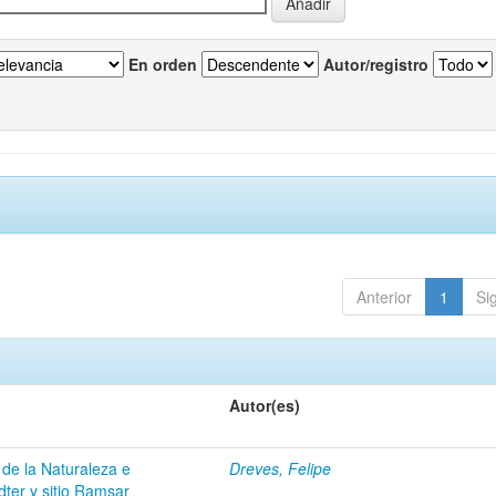
En orden
Autor/registro
Anterior
1
Si
Autor(es)
 de la Naturaleza e
Dreves, Felipe
dter y sitio Ramsar