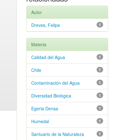
Autor
Dreves, Felipe
1
Materia
Calidad del Agua
1
Chile
1
Contaminación del Agua
1
Diversidad Biológica
1
Egeria Densa
1
Humedal
1
Santuario de la Naturaleza
1