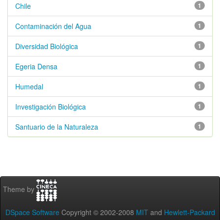
Chile
1
Contaminación del Agua
1
Diversidad Biológica
1
Egeria Densa
1
Humedal
1
Investigación Biológica
1
Santuario de la Naturaleza
1
Theme by
DSpace Software
Copyright © 2002-2008
MIT
and
Hewlett-Packard