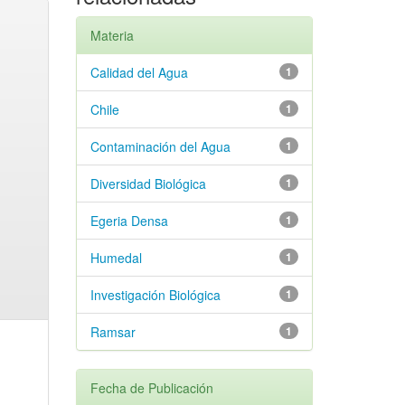
Materia
Calidad del Agua
1
Chile
1
Contaminación del Agua
1
Diversidad Biológica
1
Egeria Densa
1
Humedal
1
Investigación Biológica
1
Ramsar
1
Fecha de Publicación