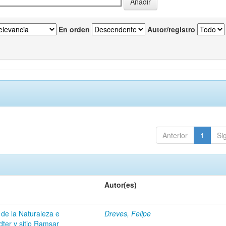
En orden
Autor/registro
Anterior
1
Si
Autor(es)
 de la Naturaleza e
Dreves, Felipe
dter y sitio Ramsar