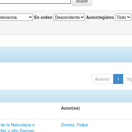
En orden
Autor/registro
Anterior
1
Si
Autor(es)
 de la Naturaleza e
Dreves, Felipe
dter y sitio Ramsar