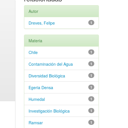
Autor
Dreves, Felipe
1
Materia
Chile
1
Contaminación del Agua
1
Diversidad Biológica
1
Egeria Densa
1
Humedal
1
Investigación Biológica
1
Ramsar
1