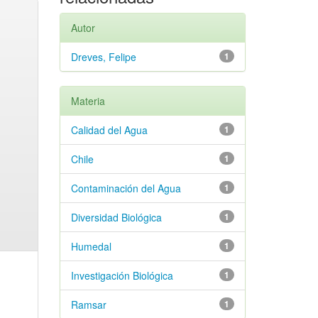
Autor
Dreves, Felipe
1
Materia
Calidad del Agua
1
Chile
1
Contaminación del Agua
1
Diversidad Biológica
1
Humedal
1
Investigación Biológica
1
Ramsar
1