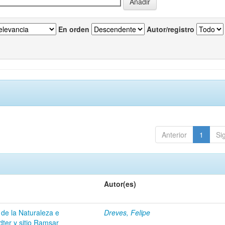
En orden
Autor/registro
Anterior
1
Si
Autor(es)
 de la Naturaleza e
Dreves, Felipe
dter y sitio Ramsar