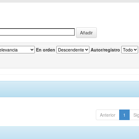
En orden
Autor/registro
Anterior
1
Si