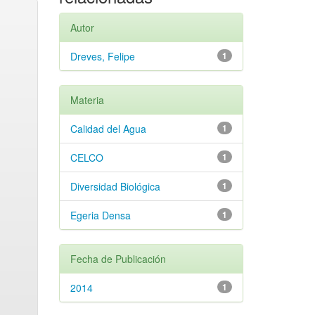
Autor
Dreves, Felipe
1
Materia
Calidad del Agua
1
CELCO
1
Diversidad Biológica
1
Egeria Densa
1
Fecha de Publicación
2014
1