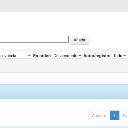
En orden
Autor/registro
Anterior
1
Si