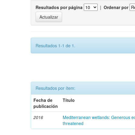
Resultados por página
|
Ordenar por
Resultados 1-1 de 1.
Resultados por ítem:
Fecha de
Título
publicación
2016
Mediterranean wetlands: Generous ec
threatened