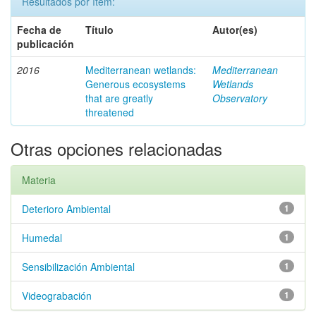
Resultados por ítem:
Fecha de
Título
Autor(es)
publicación
2016
Mediterranean wetlands:
Mediterranean
Generous ecosystems
Wetlands
that are greatly
Observatory
threatened
Otras opciones relacionadas
Materia
Deterioro Ambiental
1
Humedal
1
Sensibilización Ambiental
1
Videograbación
1