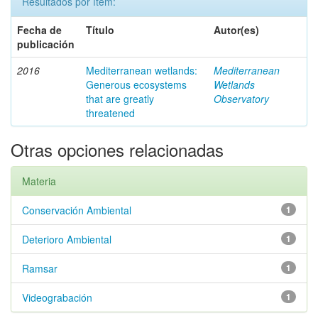
Resultados por ítem:
Fecha de
Título
Autor(es)
publicación
2016
Mediterranean wetlands:
Mediterranean
Generous ecosystems
Wetlands
that are greatly
Observatory
threatened
Otras opciones relacionadas
Materia
Conservación Ambiental
1
Deterioro Ambiental
1
Ramsar
1
Videograbación
1