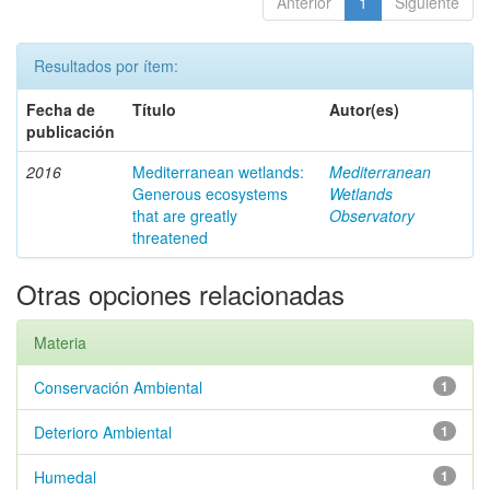
Anterior
1
Siguiente
Resultados por ítem:
Fecha de
Título
Autor(es)
publicación
2016
Mediterranean wetlands:
Mediterranean
Generous ecosystems
Wetlands
that are greatly
Observatory
threatened
Otras opciones relacionadas
Materia
Conservación Ambiental
1
Deterioro Ambiental
1
Humedal
1