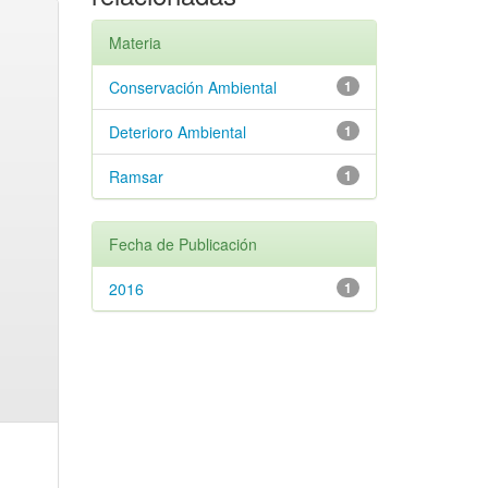
Materia
Conservación Ambiental
1
Deterioro Ambiental
1
Ramsar
1
Fecha de Publicación
2016
1