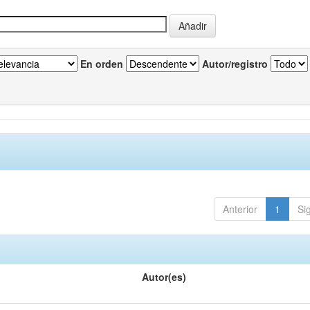
En orden
Autor/registro
Anterior
1
Si
Autor(es)