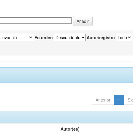
En orden
Autor/registro
Anterior
1
Si
Autor(es)