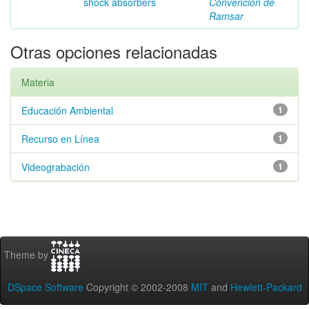
shock absorbers
Convención de
Ramsar
Otras opciones relacionadas
Materia
Educación Ambiental
1
Recurso en Línea
1
Videograbación
1
Theme by
DSpace Software
Copyright © 2002-2008
MIT
and
Hewlett-Packard