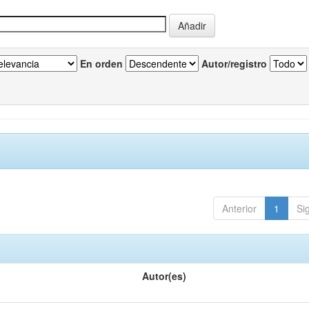
En orden
Autor/registro
Anterior
1
Si
Autor(es)