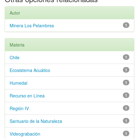
Autor
Minera Los Pelambres
1
Materia
Chile
1
Ecosistema Acuático
1
Humedal
1
Recurso en Línea
1
Región IV
1
Santuario de la Naturaleza
1
Videograbación
1