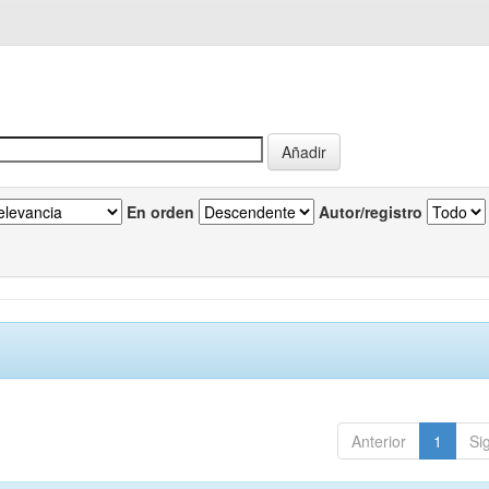
En orden
Autor/registro
Anterior
1
Si