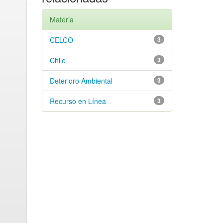
Materia
CELCO
3
Chile
3
Deterioro Ambiental
3
Recurso en Línea
3