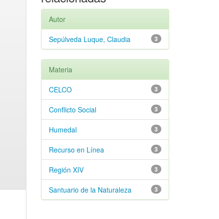
Autor
Sepúlveda Luque, Claudia
3
Materia
CELCO
3
Conflicto Social
3
Humedal
3
Recurso en Línea
3
Región XIV
3
Santuario de la Naturaleza
3