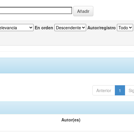
En orden
Autor/registro
Anterior
1
Si
Autor(es)