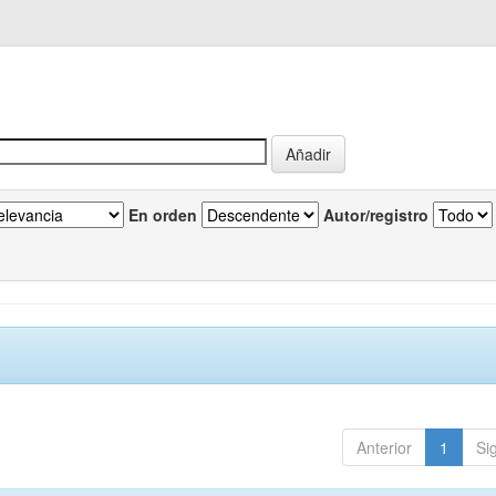
En orden
Autor/registro
Anterior
1
Si