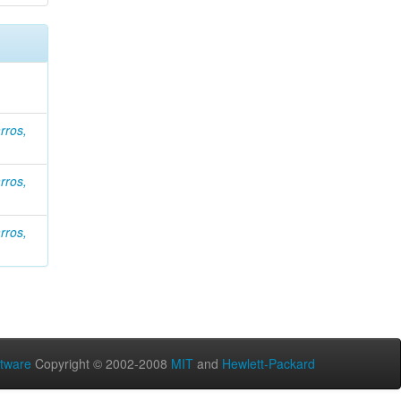
rros,
rros,
rros,
tware
Copyright © 2002-2008
MIT
and
Hewlett-Packard