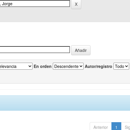
En orden
Autor/registro
Anterior
1
Si