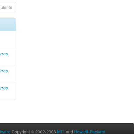
guiente
rros,
rros,
rros,
tware
Copyright © 2002-2008
MIT
and
Hewlett-Packard