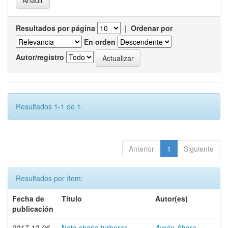
Resultados por página
|
Ordenar por
En orden
Autor/registro
Resultados 1-1 de 1.
Anterior
1
Siguiente
Resultados por ítem:
Fecha de
Título
Autor(es)
publicación
2017-12-06
Nota charla turberas
Aysén Ahora