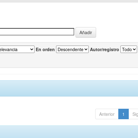
En orden
Autor/registro
Anterior
1
Si