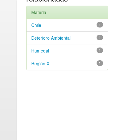
Materia
Chile
1
Deterioro Ambiental
1
Humedal
1
Región XI
1